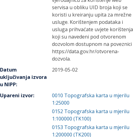
vjerodajnicu za korištenje web
servisa u obliku UID broja koji se
koristi u kreiranju upita za mrežne
usluge. Korištenjem podataka i
usluga prihvaćate uvjete korištenja
koji su navedeni pod otvorenom
dozvolom dostupnom na poveznici
https://data.gov.hr/otvorena-
dozvola.
Datum
2019-05-02
uključivanja izvora
u NIPP
:
Upareni izvor
:
0010
Topografska karta u mjerilu
1:25000
0152
Topografska karta u mjerilu
1:100000 (TK100)
0153
Topografska karta u mjerilu
1:200000 (TK200)