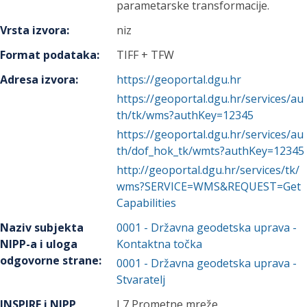
parametarske transformacije.
Vrsta izvora
:
niz
Format podataka
:
TIFF + TFW
Adresa izvora
:
https://geoportal.dgu.hr
https://geoportal.dgu.hr/services/au
th/tk/wms?authKey=12345
https://geoportal.dgu.hr/services/au
th/dof_hok_tk/wmts?authKey=12345
http://geoportal.dgu.hr/services/tk/
wms?SERVICE=WMS&REQUEST=Get
Capabilities
Naziv subjekta
0001
-
Državna geodetska uprava
-
NIPP-a i uloga
Kontaktna točka
odgovorne strane
:
0001
-
Državna geodetska uprava
-
Stvaratelj
INSPIRE i NIPP
I 7 Prometne mreže