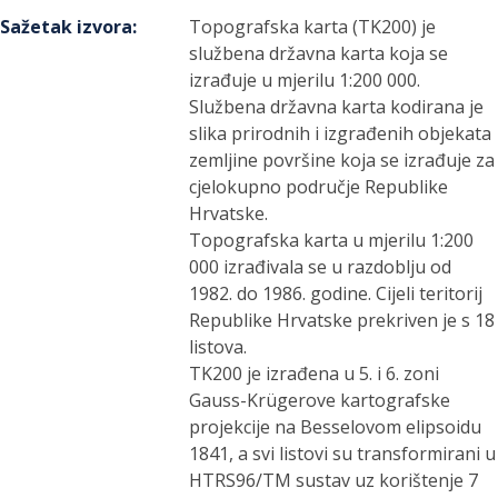
Sažetak izvora
:
Topografska karta (TK200) je
službena državna karta koja se
izrađuje u mjerilu 1:200 000.
Službena državna karta kodirana je
slika prirodnih i izgrađenih objekata
zemljine površine koja se izrađuje za
cjelokupno područje Republike
Hrvatske.
Topografska karta u mjerilu 1:200
000 izrađivala se u razdoblju od
1982. do 1986. godine. Cijeli teritorij
Republike Hrvatske prekriven je s 18
listova.
TK200 je izrađena u 5. i 6. zoni
Gauss-Krügerove kartografske
projekcije na Besselovom elipsoidu
1841, a svi listovi su transformirani u
HTRS96/TM sustav uz korištenje 7