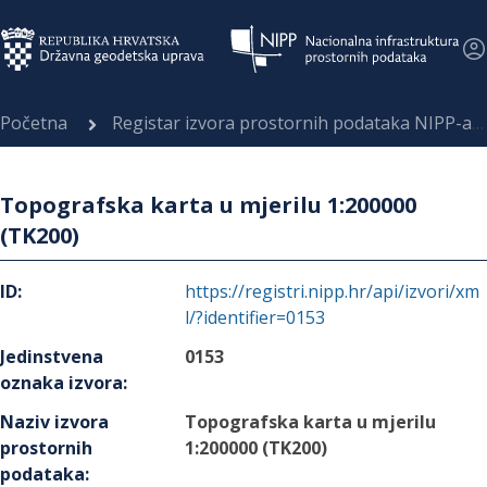
Početna
Registar izvora prostornih podataka NIPP-a
Topografska karta u mjerilu 1:200000
(TK200)
ID
:
https://registri.nipp.hr/api/izvori/xm
l/?identifier=0153
Jedinstvena
0153
oznaka izvora
:
Naziv izvora
Topografska karta u mjerilu
prostornih
1:200000 (TK200)
podataka
: