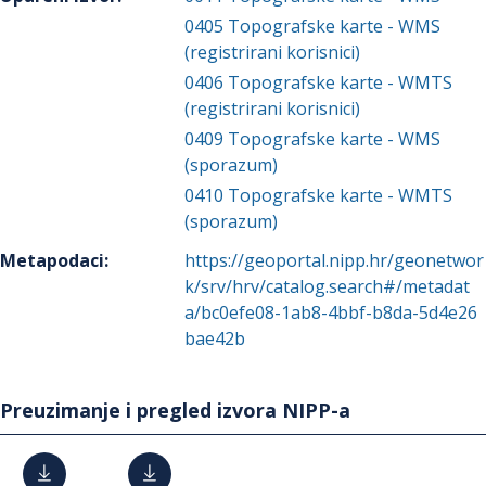
0405
Topografske karte - WMS
(registrirani korisnici)
0406
Topografske karte - WMTS
(registrirani korisnici)
0409
Topografske karte - WMS
(sporazum)
0410
Topografske karte - WMTS
(sporazum)
Metapodaci
:
https://geoportal.nipp.hr/geonetwor
k/srv/hrv/catalog.search#/metadat
a/bc0efe08-1ab8-4bbf-b8da-5d4e26
bae42b
Preuzimanje i pregled izvora NIPP-a