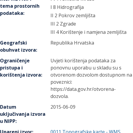
tema prostornih
I 8 Hidrografija
podataka
:
II 2 Pokrov zemljišta
III 2 Zgrade
III 4 Korištenje i namjena zemljišta
Geografski
Republika Hrvatska
obuhvat izvora
:
Ograničenje
Uvjeti korištenja podataka za
pristupa i
ponovnu uporabu u skladu su s
korištenja izvora
:
otvorenom dozvolom dostupnom na
poveznici:
https://data.gov.hr/otvorena-
dozvola.
Datum
2015-06-09
uključivanja izvora
u NIPP
:
Upareni izvor
:
0011
Topografske karte - WMS