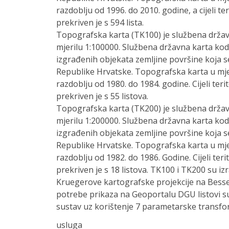
razdoblju od 1996. do 2010. godine, a cijeli te
prekriven je s 594 lista.
Topografska karta (TK100) je službena držav
mjerilu 1:100000. Službena državna karta kodi
izgrađenih objekata zemljine površine koja s
Republike Hrvatske. Topografska karta u mjer
razdoblju od 1980. do 1984. godine. Cijeli ter
prekriven je s 55 listova.
Topografska karta (TK200) je službena držav
mjerilu 1:200000. Službena državna karta kodi
izgrađenih objekata zemljine površine koja s
Republike Hrvatske. Topografska karta u mjer
razdoblju od 1982. do 1986. Godine. Cijeli ter
prekriven je s 18 listova. TK100 i TK200 su izr
Kruegerove kartografske projekcije na Besse
potrebe prikaza na Geoportalu DGU listovi 
sustav uz korištenje 7 parametarske transfor
usluga