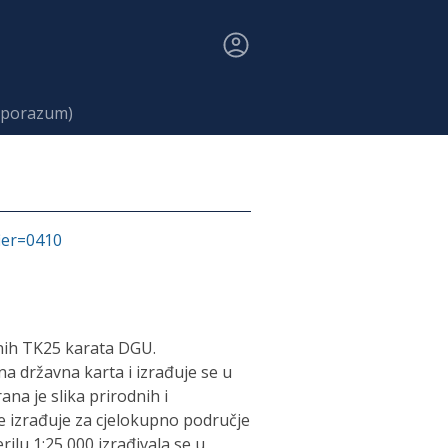
sporazum)
fier=0410
nih TK25 karata DGU.
a državna karta i izrađuje se u
na je slika prirodnih i
e izrađuje za cjelokupno područje
ilu 1:25 000 izrađivala se u