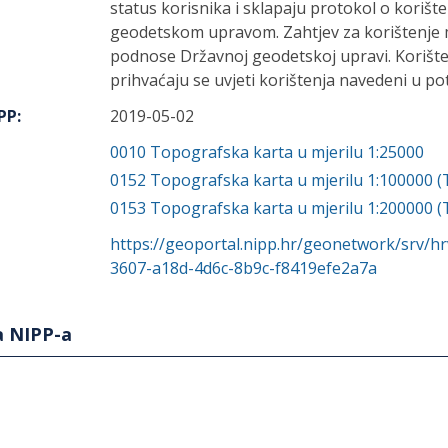
status korisnika i sklapaju protokol o koriš
geodetskom upravom. Zahtjev za korištenje m
podnose Državnoj geodetskoj upravi. Korišt
prihvaćaju se uvjeti korištenja navedeni u p
IPP
:
2019-05-02
0010
Topografska karta u mjerilu 1:25000
0152
Topografska karta u mjerilu 1:100000 (
0153
Topografska karta u mjerilu 1:200000 (
https://geoportal.nipp.hr/geonetwork/srv/h
3607-a18d-4d6c-8b9c-f8419efe2a7a
a NIPP-a