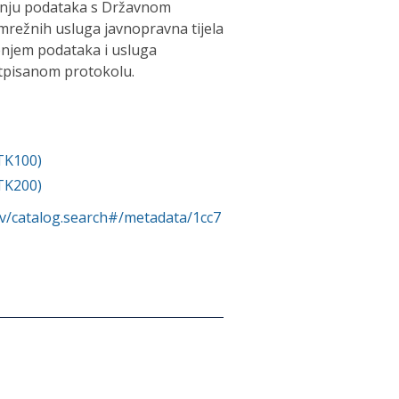
tenju podataka s Državnom
režnih usluga javnopravna tijela
enjem podataka i usluga
otpisanom protokolu.
TK100)
TK200)
rv/catalog.search#/metadata/1cc7