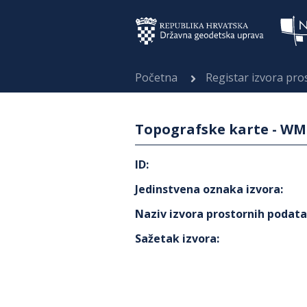
Početna
Registar izvora pr
Topografske karte - WM
ID
:
Jedinstvena oznaka izvora
:
Naziv izvora prostornih podat
Sažetak izvora
: