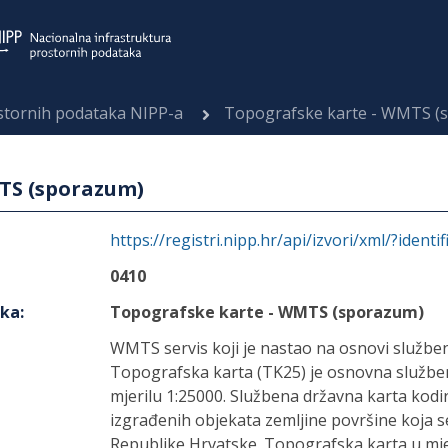
ostornih podataka NIPP-a
Topografske karte - WMTS (
TS (sporazum)
https://registri.nipp.hr/api/izvori/xml/?identi
0410
aka
:
Topografske karte - WMTS (sporazum)
WMTS servis koji je nastao na osnovi službe
Topografska karta (TK25) je osnovna služben
mjerilu 1:25000. Službena državna karta kodira
izgrađenih objekata zemljine površine koja s
Republike Hrvatske. Topografska karta u mjer