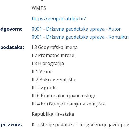
WMTS
https://geoportal.dgu.hr/
 odgovorne
0001
-
Državna geodetska uprava
- Autor
0001
-
Državna geodetska uprava
- Kontaktn
h podataka
:
I 3 Geografska imena
I 7 Prometne mreže
I 8 Hidrografija
II 1 Visine
II 2 Pokrov zemljišta
III 2 Zgrade
III 6 Komunalne i javne usluge
III 4 Korištenje i namjena zemljišta
Republika Hrvatska
ja izvora
:
Korištenje podataka omogućeno je javnoprav