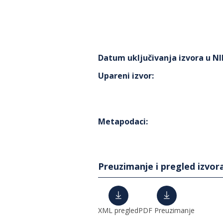
Datum uključivanja izvora u N
Upareni izvor
:
Metapodaci
:
Preuzimanje i pregled izvor
XML pregled
PDF Preuzimanje