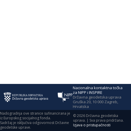
Nacionalna kontaktna točka
za NIPP i INSPIRE
Državna geodetska uprava
Gruška 20, 10 000 Zagreb,
Hrvatska
Nadogradnja ove stranice sufinancirana je
©
2026
Državna geodetska
iz Europskog socijalnog fonda.
uprava. | Sva prava pridržana.
Sadržaj je isključiva odgovornost Državne
Izjava o pristupačnosti
geodetske uprave.